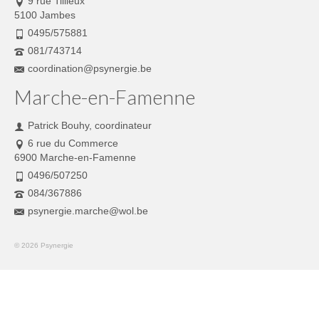
9 rue Tillieux
5100 Jambes
0495/575881
081/743714
coordination@psynergie.be
Marche-en-Famenne
Patrick Bouhy, coordinateur
6 rue du Commerce
6900 Marche-en-Famenne
0496/507250
084/367886
psynergie.marche@wol.be
© 2026 Psynergie