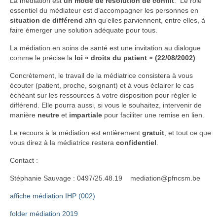
La médiation est
un mode de résolution de conflit
. Le rôle
essentiel du médiateur est d’accompagner les personnes en
situation de différend
afin qu’elles parviennent, entre elles, à
faire émerger une solution adéquate pour tous.
La médiation en soins de santé est une invitation au dialogue
comme le précise la
loi « droits du patient » (22/08/2002)
Concrètement, le travail de la médiatrice consistera à vous
écouter (patient, proche, soignant) et à vous éclairer le cas
échéant sur les ressources à votre disposition pour régler le
différend. Elle pourra aussi, si vous le souhaitez, intervenir de
manière
neutre
et
impartiale
pour faciliter une remise en lien.
Le recours à la médiation est entièrement
gratuit
, et tout ce que
vous direz à la médiatrice restera
confidentiel
.
Contact :
Stéphanie Sauvage : 0497/25.48.19 mediation@pfncsm.be
affiche médiation IHP (002)
folder médiation 2019