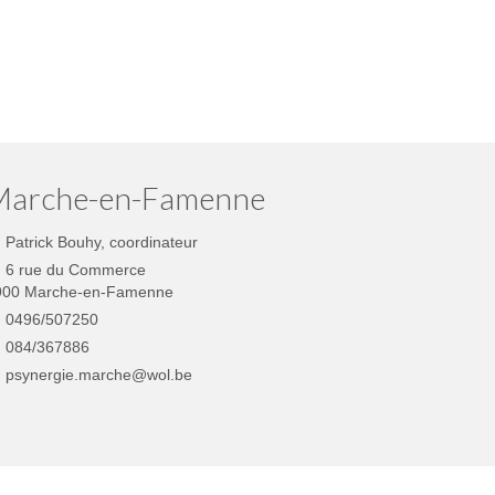
GO
Marche-en-Famenne
Patrick Bouhy, coordinateur
6 rue du Commerce
900 Marche-en-Famenne
0496/507250
084/367886
psynergie.marche@wol.be