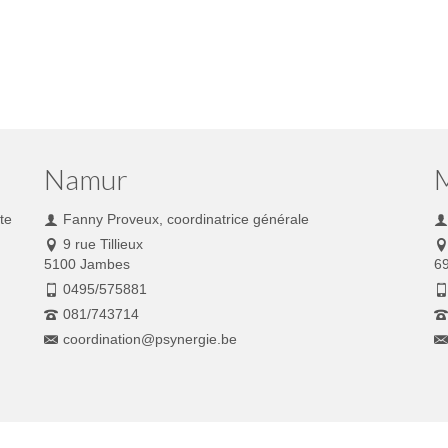
Namur
te
Fanny Proveux, coordinatrice générale
9 rue Tillieux
5100 Jambes
6
0495/575881
081/743714
coordination@psynergie.be