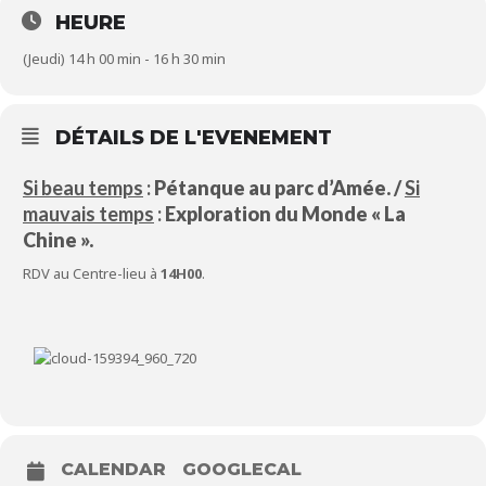
HEURE
(Jeudi) 14 h 00 min - 16 h 30 min
DÉTAILS DE L'EVENEMENT
Si beau temps
:
Pétanque au parc d’Amée. /
Si
mauvais temps
:
Exploration du Monde « La
Chine ».
RDV au Centre-lieu à
14H00
.
CALENDAR
GOOGLECAL