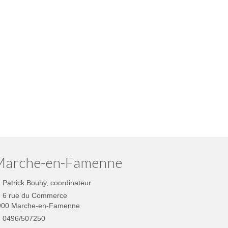
CA
GO
Marche-en-Famenne
Patrick Bouhy, coordinateur
6 rue du Commerce
900 Marche-en-Famenne
0496/507250