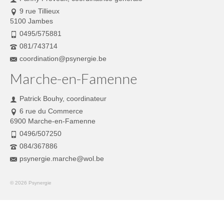
9 rue Tillieux
5100 Jambes
0495/575881
081/743714
coordination@psynergie.be
Marche-en-Famenne
Patrick Bouhy, coordinateur
6 rue du Commerce
6900 Marche-en-Famenne
0496/507250
084/367886
psynergie.marche@wol.be
© 2026 Psynergie