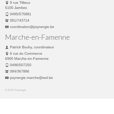
9 rue Tillieux
5100 Jambes
0495/575881
081/743714
coordination@psynergie.be
Marche-en-Famenne
Patrick Bouhy, coordinateur
6 rue du Commerce
6900 Marche-en-Famenne
0496/507250
084/367886
psynergie.marche@wol.be
© 2026 Psynergie