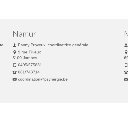
Namur
te
Fanny Proveux, coordinatrice générale
9 rue Tillieux
5100 Jambes
6
0495/575881
081/743714
coordination@psynergie.be